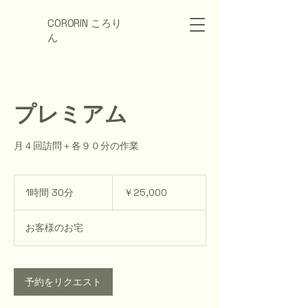
CORORIN ころり
ん
プレミアム
月４回訪問＋各９０分の作業
25,000
円
1時間 30分
1
￥25,000
時
3
お客様のお宅
0
分
予約をリクエスト