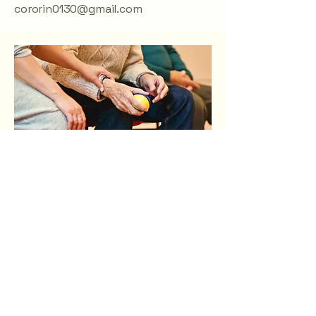
cororin0130@gmail.com
LINE:@732ykhtp
​
お友だち募集‼
LINEからでも予約いただけます。
〒182-0034 東京都調布市下石
原１-38-10
© 2025 by 会社のホームペー